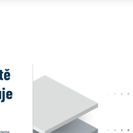
tě
uje
pujeme