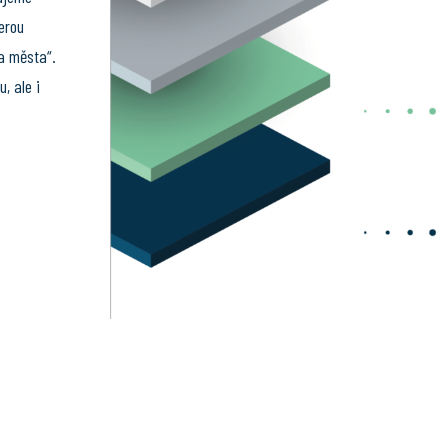
erou
a města“.
, ale i