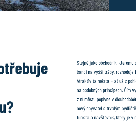
otřebuje
Stejně jako obchodník, kterému s
šanci na vyšší tržby, rozhoduje
Atraktivita města – ať už z pohl
na obdobných principech. Čím vyš
z ní městu poplyne v dlouhodob
ru?
nový obyvatel s trvalým bydlišt
turista a návštěvník, který je v