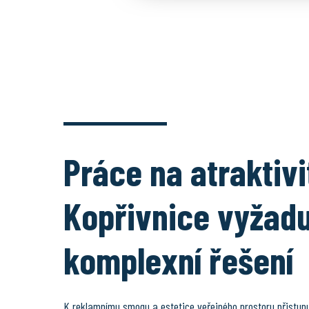
Práce na atraktivi
Kopřivnice vyžad
komplexní řešení
K reklamnímu smogu a estetice veřejného prostoru přistu