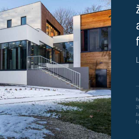
L
R
2
A
F