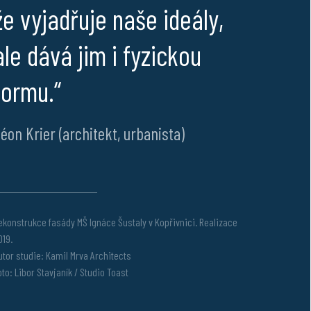
že vyjadřuje naše ideály,
ale dává jim i fyzickou
formu.“
éon Krier (architekt, urbanista)
ekonstrukce fasády MŠ Ignáce Šustaly v Kopřivnici. Realizace
019.
utor studie: Kamil Mrva Architects
oto: Libor Stavjaník / Studio Toast