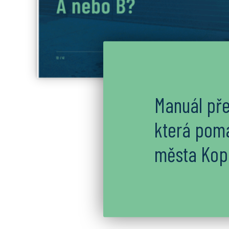
Manuál pře
která pomá
města Kopř