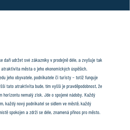
e daří udržet své zákazníky v prodejně déle, a zvyšuje tak
 i atraktivita města o jeho ekonomických úspěších.
edu jeho obyvatele, podnikatele či turisty – totiž funguje
ší tato atraktivita bude, tím vyšší je pravděpodobnost, že
ém horizontu nemalý zisk. Jde o spojené nádoby. Každý
ěm, každý nový podnikatel se sídlem ve městě, každý
 místě spokojen a zdrží se déle, znamená přínos pro město.